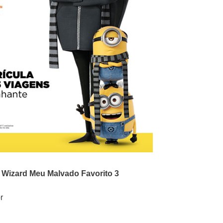
o
Wizard
Meu Malvado Favorito 3
r