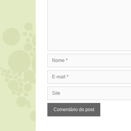
Nome
E-
mail
Site