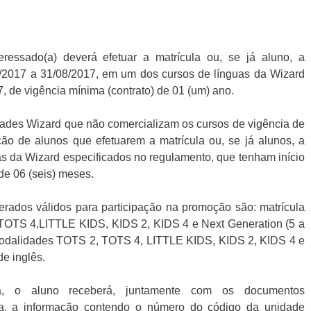
eressado(a) deverá efetuar a matrícula ou, se já aluno, a
06/2017 a 31/08/2017, em um dos cursos de línguas da Wizard
7, de vigência mínima (contrato) de 01 (um) ano.
ades Wizard que não comercializam os cursos de vigência de
ção de alunos que efetuarem a matrícula ou, se já alunos, a
as da Wizard especificados no regulamento, que tenham início
de 06 (seis) meses.
erados válidos para participação na promoção são: matrícula
 TOTS 4,LITTLE KIDS, KIDS 2, KIDS 4 e Next Generation (5 a
 modalidades TOTS 2, TOTS 4, LITTLE KIDS, KIDS 2, KIDS 4 e
de inglês.
ula, o aluno receberá, juntamente com os documentos
ula, a informação contendo o número do código da unidade