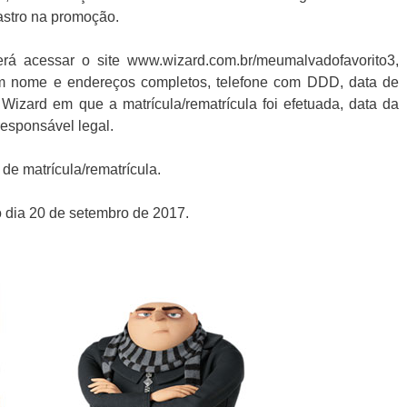
astro na promoção.
rá acessar o site www.wizard.com.br/meumalvadofavorito3,
om nome e endereços completos, telefone com DDD, data de
Wizard em que a matrícula/rematrícula foi efetuada, data da
responsável legal.
 de matrícula/rematrícula.
o dia 20 de setembro de 2017.