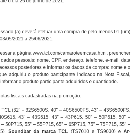
até o dia 25 de junho de 2021.
eressado (a) deverá efetuar uma compra de pelo menos 01 (um)
 03/05/2021 a 25/06/2021.
essar a página www.tcl.com/camaroteemcasa.html, preencher
 dados pessoais: nome, CPF, endereço, telefone, e-mail, data
 acessos posteriores e informar os dados da compra: nome e o
 adquiriu o produto participante indicado na Nota Fiscal,
informar o produto participante adquiridos e quantidade.
notas fiscais cadastradas na promoção.
 TCL (32” – 32S6500S, 40” – 40S6500FS, 43” – 43S6500FS,
40S615, 43” – 43S615, 43” – 43P615, 50” – 50P615, 50” –
– 50P715, 55” – 55P715, 65” – 65P715, 75” – 75P715, 55” –
15),
Soundbar da marca
TCL
(TS7010 e TS9030) e
Ar-