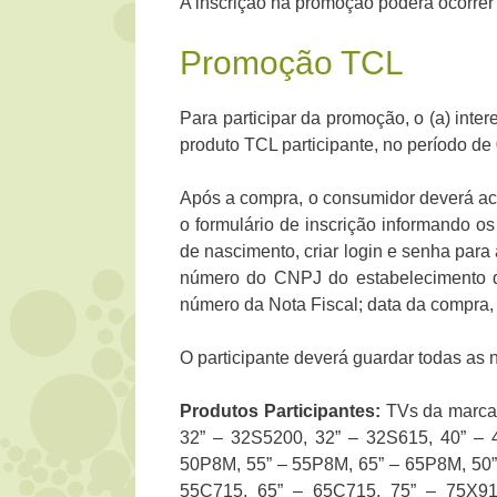
A inscrição na promoção poderá ocorrer 
Promoção TCL
Para participar da promoção, o (a) int
produto TCL participante, no período de
Após a compra, o consumidor deverá ac
o formulário de inscrição informando os
de nascimento, criar login e senha para
número do CNPJ do estabelecimento que
número da Nota Fiscal; data da compra, 
O participante deverá guardar todas as 
Produtos Participantes:
TVs da marca
32” – 32S5200, 32” – 32S615, 40” – 
50P8M, 55” – 55P8M, 65” – 65P8M, 50” 
55C715, 65” – 65C715, 75” – 75X9