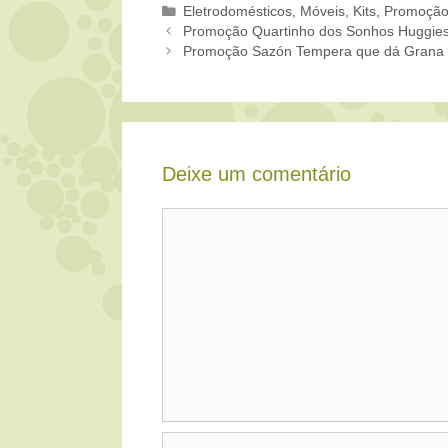
Categorias
Eletrodomésticos, Móveis
,
Kits
,
Promoçã
Promoção Quartinho dos Sonhos Huggie
Promoção Sazón Tempera que dá Grana
Deixe um comentário
Comentário
Nome