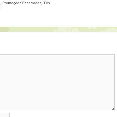
o
,
Promoções Encerradas
,
TVs
s