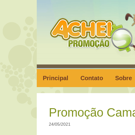
Pular
para
o
conteúdo
Principal
Contato
Sobre
Promoção Cama
24/05/2021