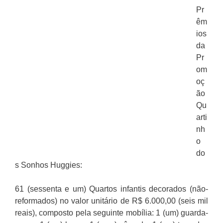
Pr
êm
ios
da
Pr
om
oç
ão
Qu
arti
nh
o
do
s Sonhos Huggies:
61 (sessenta e um) Quartos infantis decorados (não-
reformados) no valor unitário de R$ 6.000,00 (seis mil
reais), composto pela seguinte mobília: 1 (um) guarda-