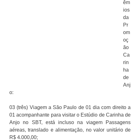
êm
ios
da
Pr
om
oç
ão
Ca
rin
ha
de
Anj
o:
03 (três) Viagem a São Paulo de 01 dia com direito a
01 acompanhante para visitar o Estúdio de Carinha de
Anjo no SBT, está incluso na viagem Passagens
aéreas, translado e alimentação, no valor unitário de
R$ 4.000,00;