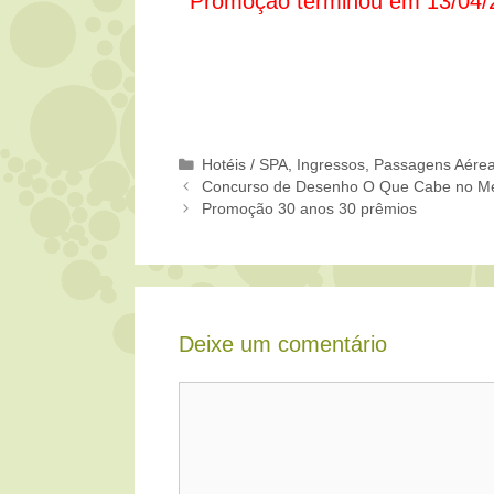
Promoção terminou em 13/04/
Categorias
Hotéis / SPA
,
Ingressos
,
Passagens Aére
Concurso de Desenho O Que Cabe no 
Promoção 30 anos 30 prêmios
Deixe um comentário
Comentário