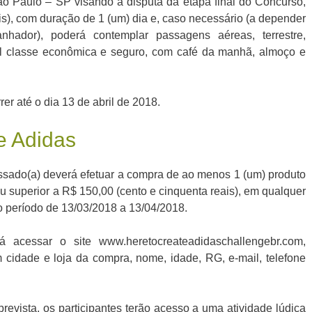
ão Paulo – SP visando a disputa da etapa final do Concurso,
ais), com duração de 1 (um) dia e, caso necessário (a depender
hador), poderá contemplar passagens aéreas, terrestre,
l classe econômica e seguro, com café da manhã, almoço e
er até o dia 13 de abril de 2018.
e Adidas
essado(a) deverá efetuar a compra de ao menos 1 (um) produto
ou superior a R$ 150,00 (cento e cinquenta reais), em qualquer
o período de 13/03/2018 a 13/04/2018.
acessar o site www.heretocreateadidaschallengebr.com,
 cidade e loja da compra, nome, idade, RG, e-mail, telefone
prevista, os participantes terão acesso a uma atividade lúdica