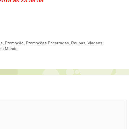
2018 às 23:59:59
as
,
Promoção
,
Promoções Encerradas
,
Roupas
,
Viagens
Meu Mundo