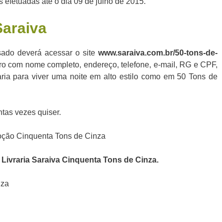
 efetuadas até o dia 09 de julho de 2015.
Saraiva
ssado deverá acessar o site
www.saraiva.com.br/50-tons-de-
tro com nome completo, endereço, telefone, e-mail, RG e CPF,
aria para viver uma noite em alto estilo como em 50 Tons de
tas vezes quiser.
o
Livraria Saraiva
Cinquenta Tons de Cinza.
nza