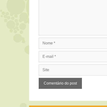
Nome
E-
mail
Site