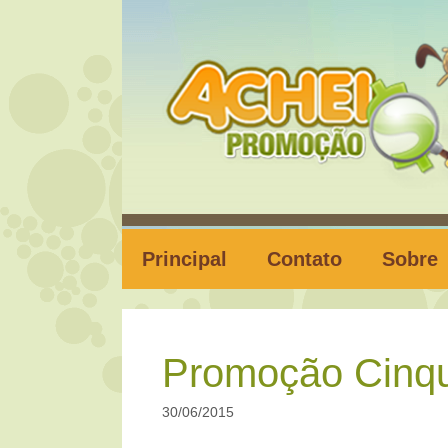
Pular
para
o
conteúdo
Principal
Contato
Sobre
Promoção Cinqu
30/06/2015