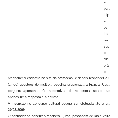
a
part
icip
ar,
os
inte
res
sad
os
dev
erã
o
preencher o cadastro no site da promoção, e depois responder a 5
(cinco) questões de múltipla escolha relacionada a França. Cada
pergunta apresenta três alternativas de respostas, sendo que
apenas uma resposta é a correta.
A inscrição no concurso cultural poderá ser efetuada até o dia
20/03/2009
.
O ganhador do concurso receberá 1(uma) passagem de ida e volta