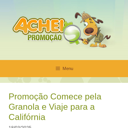
Pular
para
o
conteúdo
Menu
Promoção Comece pela
Granola e Viaje para a
Califórnia
18/03/2025