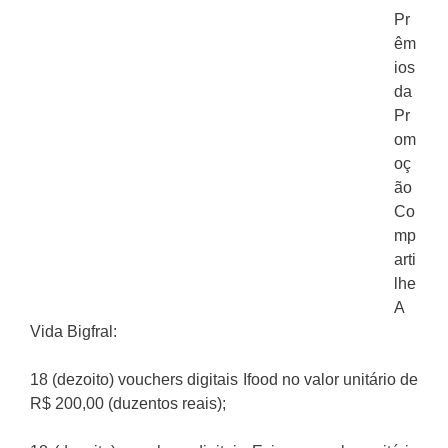
Pr
êm
ios
da
Pr
om
oç
ão
Co
mp
arti
lhe
A
Vida Bigfral:
18 (dezoito) vouchers digitais Ifood no valor unitário de
R$ 200,00 (duzentos reais);