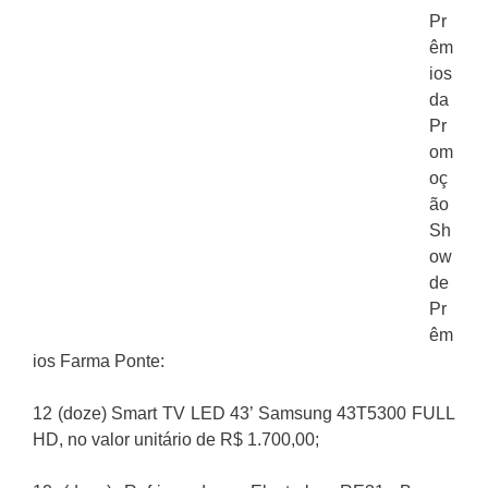
Pr
êm
ios
da
Pr
om
oç
ão
Sh
ow
de
Pr
êm
ios Farma Ponte:
12 (doze) Smart TV LED 43’ Samsung 43T5300 FULL
HD, no valor unitário de R$ 1.700,00;