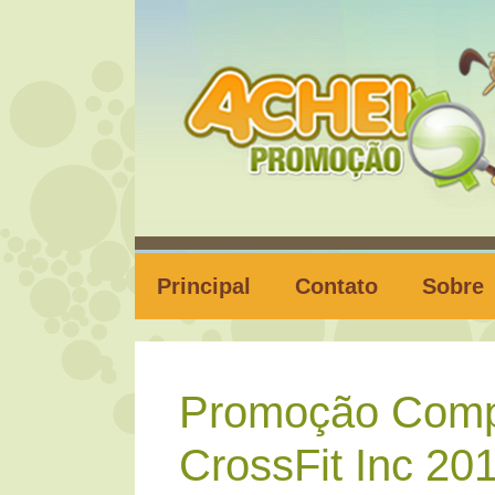
Pular
para
o
conteúdo
Principal
Contato
Sobre
Promoção Compe
CrossFit Inc 201