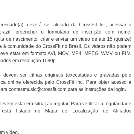
eressado(a), deverá ser afiliado da CrossFit Inc, acessar o
test/brazil, preencher o formulário de inscrição com nome,
ta de nascimento, criar e enviar um vídeo de até 15 (quinze)
a à comunidade do CrossFit no Brasil. Os vídeos não podem
deve estar em formato AVI, MOV, MP4, MPEG, WMV ou FLV.
mados em resolução 1080p.
 devem ser trilhas originais (executadas e gravadas pelo
teca online oferecida pelo CrossFit Inc. Para obter acesso à
para contestmusic@crossfit.com para as instruções de login.
evem estar em situação regular. Para verificar a regularidade
 está listado no Mapa de Localização de Afiliados
um vídeo.