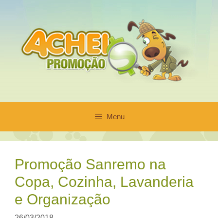
Pular
para
o
conteúdo
Menu
Promoção Sanremo na
Copa, Cozinha, Lavanderia
e Organização
26/03/2018