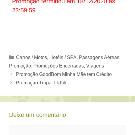
Promoção terminou em 18/12/2020 às
23:59:59
Categorias
Carros / Motos
,
Hotéis / SPA
,
Passagens Aéreas
,
Promoção
,
Promoções Encerradas
,
Viagens
Promoção GoodBom Minha Mãe tem Crédito
Promoção Tropa TikTok
Deixe um comentário
Comentário