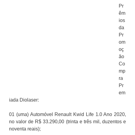
Pr
êm
ios
da
Pr
om
oç
ão
Co
mp
ra
Pr
em
iada Diolaser:
01 (uma) Automóvel Renault Kwid Life 1.0 Ano 2020,
no valor de R$ 33.290,00 (trinta e três mil, duzentos e
noventa reais);