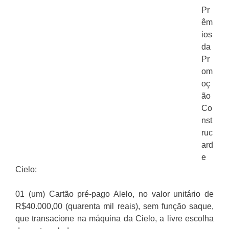
Pr
êm
ios
da
Pr
om
oç
ão
Co
nst
ruc
ard
e
Cielo:
01 (um) Cartão pré-pago Alelo, no valor unitário de
R$40.000,00 (quarenta mil reais), sem função saque,
que transacione na máquina da Cielo, a livre escolha