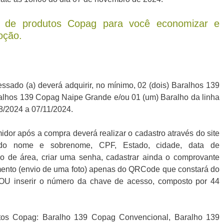
s de produtos Copag para você economizar e
oção.
ressado (a) deverá adquirir, no mínimo, 02 (dois) Baralhos 139
alhos 139 Copag Naipe Grande e/ou 01 (um) Baralho da linha
08/2024 a 07/11/2024.
midor após a compra deverá realizar o cadastro através do site
ando nome e sobrenome, CPF, Estado, cidade, data de
go de área, criar uma senha, cadastrar ainda o comprovante
mento (envio de uma foto) apenas do QRCode que constará do
 OU inserir o número da chave de acesso, composto por 44
tos Copag: Baralho 139 Copag Convencional, Baralho 139