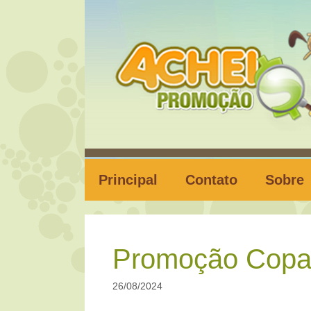
Pular
para
o
conteúdo
Principal
Contato
Sobre
Promoção Copa
26/08/2024