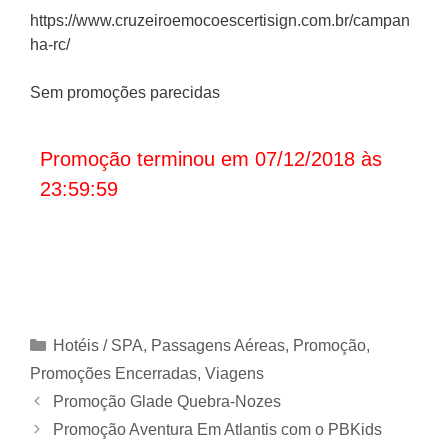
https://www.cruzeiroemocoescertisign.com.br/campan
ha-rc/
Sem promoções parecidas
Promoção terminou em 07/12/2018 às
23:59:59
Categorias
Hotéis / SPA
,
Passagens Aéreas
,
Promoção
,
Promoções Encerradas
,
Viagens
Promoção Glade Quebra-Nozes
Promoção Aventura Em Atlantis com o PBKids