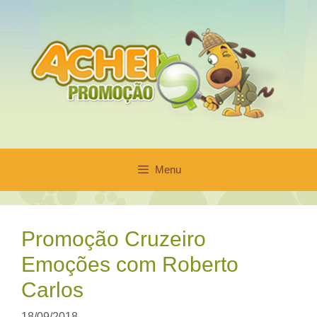
Pular
para
o
conteúdo
Menu
Promoção Cruzeiro
Emoções com Roberto
Carlos
18/09/2018