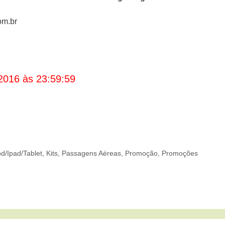
om.br
2016 às 23:59:59
od/Ipad/Tablet
,
Kits
,
Passagens Aéreas
,
Promoção
,
Promoções