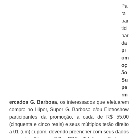
Pa
ra
par
tici
par
da
pr
om
oç
ão
Su
pe
rm
ercados G. Barbosa
, os interessados que efetuarem
compra no Hiper, Super G. Barbosa e/ou Eletroshow
participantes da promoção, a cada de R$ 55,00
(cinquenta e cinco reais) e seus múltiplos terão direito
a 01 (um) cupom, devendo preencher com seus dados