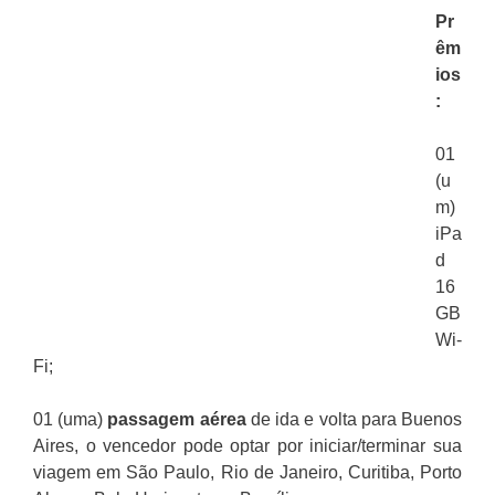
Pr
êm
ios
:
01
(u
m)
iPa
d
16
GB
Wi-
Fi;
01 (uma)
passagem aérea
de ida e volta para Buenos
Aires, o vencedor pode optar por iniciar/terminar sua
viagem em São Paulo, Rio de Janeiro, Curitiba, Porto