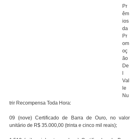
Pr
êm
ios
da
Pr
om
oç
ão
De
l
Val
le
Nu
trir Recompensa Toda Hora:
09 (nove) Certificado de Barra de Ouro, no valor
unitário de R$ 35.000,00 (trinta e cinco mil reais);