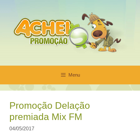
Pular
para
o
conteúdo
Menu
Promoção Delação
premiada Mix FM
04/05/2017