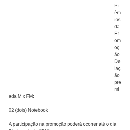
Pr
êm
ios
da
Pr
om
oç
ão
De
laç
ão
pre
mi
ada Mix FM:
02 (dois) Notebook
A participação na promoção poderá ocorrer até o dia