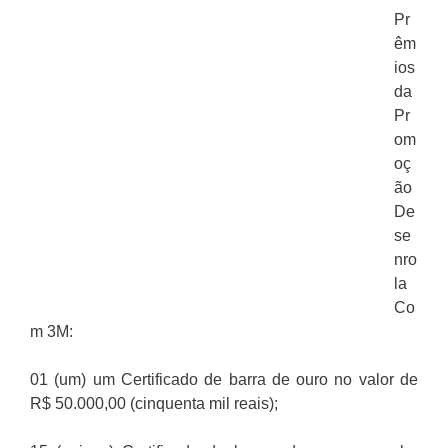
Pr
êm
ios
da
Pr
om
oç
ão
De
se
nro
la
Co
m 3M:
01 (um) um Certificado de barra de ouro no valor de
R$ 50.000,00 (cinquenta mil reais);