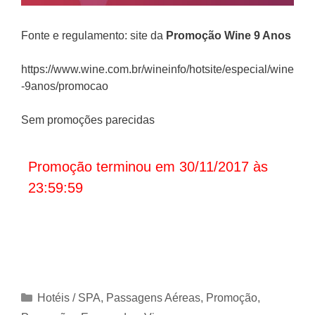
Fonte e regulamento: site da
Promoção Wine 9 Anos
https://www.wine.com.br/wineinfo/hotsite/especial/wine
-9anos/promocao
Sem promoções parecidas
Promoção terminou em 30/11/2017 às
23:59:59
Categorias
Hotéis / SPA
,
Passagens Aéreas
,
Promoção
,