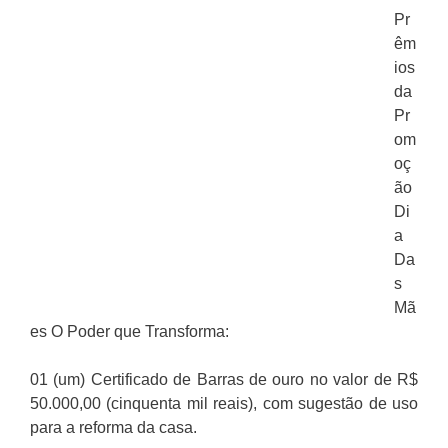
Pr
êm
ios
da
Pr
om
oç
ão
Di
a
Da
s
Mã
es O Poder que Transforma:
01 (um) Certificado de Barras de ouro no valor de R$
50.000,00 (cinquenta mil reais), com sugestão de uso
para a reforma da casa.