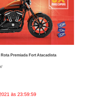
o
Rota Premiada Fort Atacadista
r/
2021 às 23:59:59