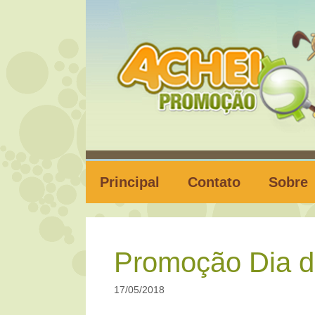
Pular
para
o
conteúdo
Principal
Contato
Sobre
Promoção Dia 
17/05/2018