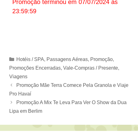
Promoção terminou em 07/07/2024 às
23:59:59
Categorias
Hotéis / SPA
,
Passagens Aéreas
,
Promoção
,
Promoções Encerradas
,
Vale-Compras / Presente
,
Viagens
Promoção Mãe Terra Comece Pela Granola e Viaje
Pro Havaí
Promoção A Mix Te Leva Para Ver O Show da Dua
Lipa em Berlim