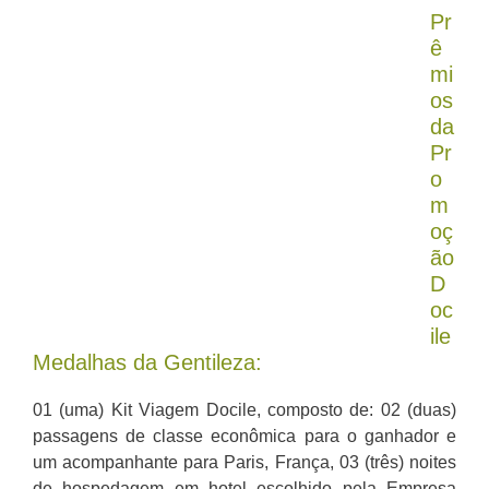
Pr
ê
mi
os
da
Pr
o
m
oç
ão
D
oc
ile
Medalhas da Gentileza:
01 (uma) Kit Viagem Docile, composto de: 02 (duas)
passagens de classe econômica para o ganhador e
um acompanhante para Paris, França, 03 (três) noites
de hospedagem em hotel escolhido pela Empresa