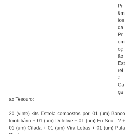
Pr
êm
ios
da
Pr
om
oç
ão
Est
rel
a
Ca
ça
ao Tesouro:
20 (vinte) kits Estrela compostos por: 01 (um) Banco
Imobiliário + 01 (um) Detetive + 01 (um) Eu Sou…? +
01 (um) Cilada + 01 (um) Vira Letras + 01 (um) Pula