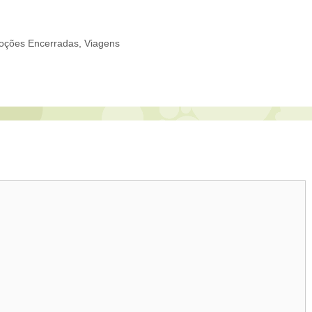
oções Encerradas
,
Viagens