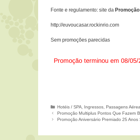
Fonte e regulamento: site da
Promoçã
http://euvoucasar.rockinrio.com
Sem promoções parecidas
Promoção terminou em 08/05/
Categorias
Hotéis / SPA
,
Ingressos
,
Passagens Aére
Promoção Multiplus Pontos Que Fazem Br
Promoção Aniversário Premiado 25 Anos 