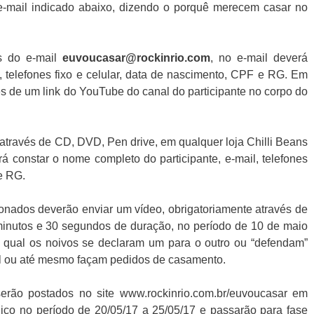
e-mail indicado abaixo, dizendo o porquê merecem casar no
és do e-mail
euvoucasar@rockinrio.com
, no e-mail deverá
, telefones fixo e celular, data de nascimento, CPF e RG. Em
s de um link do YouTube do canal do participante no corpo do
através de CD, DVD, Pen drive, em qualquer loja Chilli Beans
rá constar o nome completo do participante, e-mail, telefones
 e RG.
onados deverão enviar um vídeo, obrigatoriamente através de
inutos e 30 segundos de duração, no período de 10 de maio
 qual os noivos se declaram um para o outro ou “defendam”
al ou até mesmo façam pedidos de casamento.
serão postados no site www.rockinrio.com.br/euvoucasar em
lico no período de 20/05/17 a 25/05/17 e passarão para fase