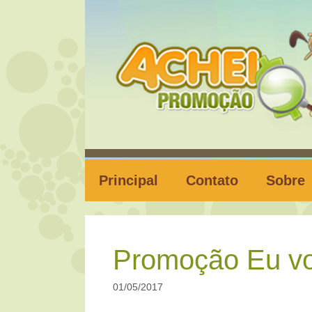
Pular
para
o
conteúdo
Principal
Contato
Sobre
Promoção Eu vo
01/05/2017