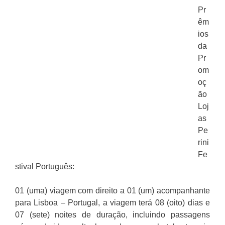
Pr
êm
ios
da
Pr
om
oç
ão
Loj
as
Pe
rini
Fe
stival Português:
01 (uma) viagem com direito a 01 (um) acompanhante
para Lisboa – Portugal, a viagem terá 08 (oito) dias e
07 (sete) noites de duração, incluindo passagens