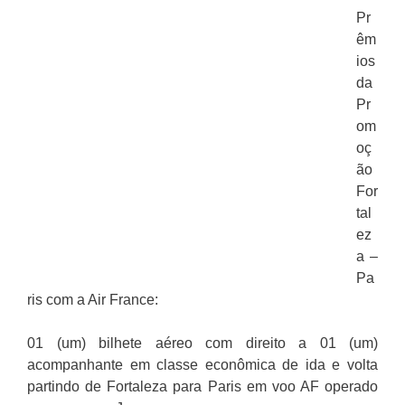
Pr
êm
ios
da
Pr
om
oç
ão
For
tal
ez
a –
Pa
ris com a Air France:
01 (um) bilhete aéreo com direito a 01 (um)
acompanhante em classe econômica de ida e volta
partindo de Fortaleza para Paris em voo AF operado