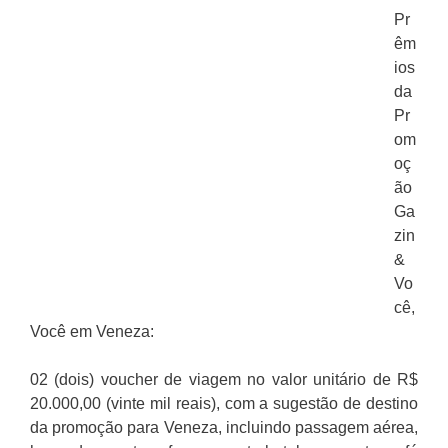
Pr
êm
ios
da
Pr
om
oç
ão
Ga
zin
&
Vo
cê,
Você em Veneza:
02 (dois) voucher de viagem no valor unitário de R$
20.000,00 (vinte mil reais), com a sugestão de destino
da promoção para Veneza, incluindo passagem aérea,