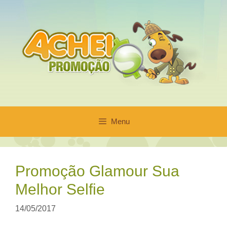
Pular
para
o
conteúdo
Menu
Promoção Glamour Sua
Melhor Selfie
14/05/2017