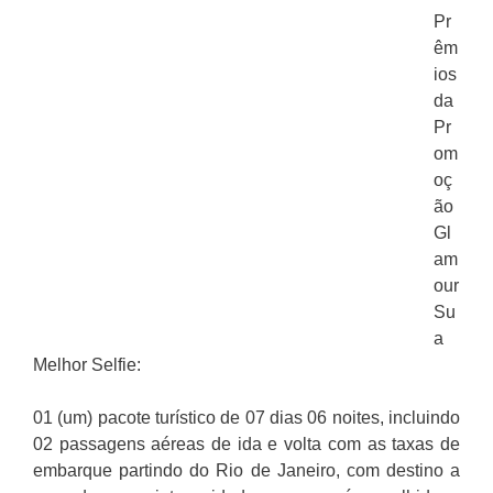
Pr
êm
ios
da
Pr
om
oç
ão
Gl
am
our
Su
a
Melhor Selfie:
01 (um) pacote turístico de 07 dias 06 noites, incluindo
02 passagens aéreas de ida e volta com as taxas de
embarque partindo do Rio de Janeiro, com destino a