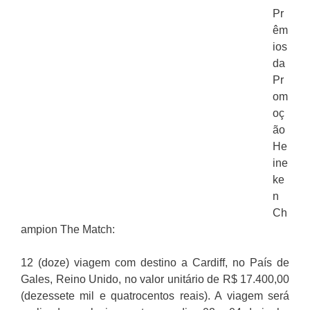
Pr
êm
ios
da
Pr
om
oç
ão
He
ine
ke
n
Ch
ampion The Match:
12 (doze) viagem com destino a Cardiff, no País de
Gales, Reino Unido, no valor unitário de R$ 17.400,00
(dezessete mil e quatrocentos reais). A viagem será