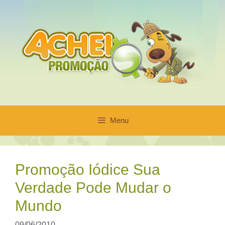
Pular
para
o
conteúdo
Menu
Promoção Iódice Sua
Verdade Pode Mudar o
Mundo
09/06/2010