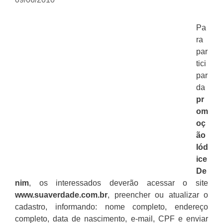
Pa
ra
par
tici
par
da
pr
om
oç
ão
Iód
ice
De
nim
, os interessados deverão acessar o site
www.suaverdade.com.br
, preencher ou atualizar o
cadastro, informando: nome completo, endereço
completo, data de nascimento, e-mail, CPF e enviar