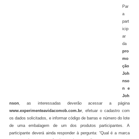
Par
a
part
icip
ar
da
pro
mo
ção
Joh
nso
n e
Joh
nson
, as interessadas deverão acessar a página
www.experimenteavidacomob.com.br
, efetuar o cadastro com
os dados solicitados, e informar código de barras e número do lote
de uma embalagem de um dos produtos participantes. A
participante deverá ainda responder à pergunta: “Qual é a marca