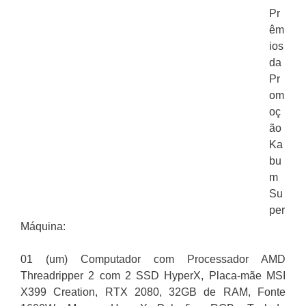
Pr
êm
ios
da
Pr
om
oç
ão
Ka
bu
m
Su
per
Máquina:
01 (um) Computador com Processador AMD
Threadripper 2 com 2 SSD HyperX, Placa-mãe MSI
X399 Creation, RTX 2080, 32GB de RAM, Fonte