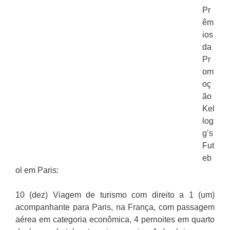
Pr
êm
ios
da
Pr
om
oç
ão
Kel
log
g’s
Fut
eb
ol em Paris:
10 (dez) Viagem de turismo com direito a 1 (um)
acompanhante para Paris, na França, com passagem
aérea em categoria econômica, 4 pernoites em quarto