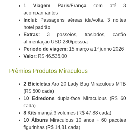
1 Viagem Paris/França
com até 3
acompanhantes
Inclui:
Passagens aéreas ida/volta, 3 noites
hotel padrão
Extras:
3 passeios, traslados, cartão
alimentação USD 280/pessoa
Período de viagem:
15 março a 1º junho 2026
Valor:
R$ 46.535,00
Prêmios Produtos Miraculous
2 Bicicletas
Aro 20 Lady Bug Miraculous MTB
(R$ 500 cada)
10 Edredons
dupla-face Miraculous (R$ 60
cada)
8 Kits
mangá 3 volumes (R$ 47,88 cada)
10 Álbuns
Miraculous 10 anos + 60 pacotes
figurinhas (R$ 14,81 cada)