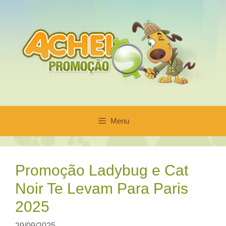
Pular
para
o
conteúdo
Menu
Promoção Ladybug e Cat
Noir Te Levam Para Paris
2025
29/09/2025