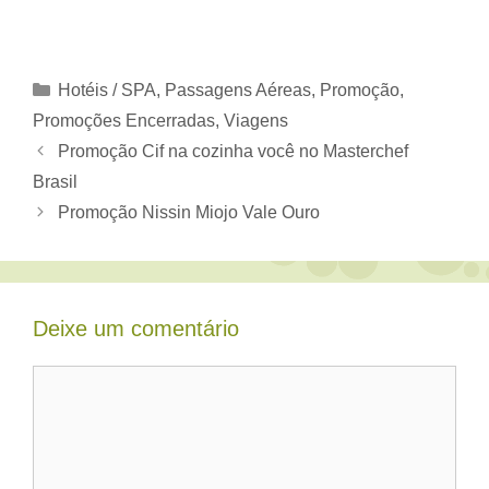
Categorias
Hotéis / SPA
,
Passagens Aéreas
,
Promoção
,
Promoções Encerradas
,
Viagens
Promoção Cif na cozinha você no Masterchef
Brasil
Promoção Nissin Miojo Vale Ouro
Deixe um comentário
Comentário