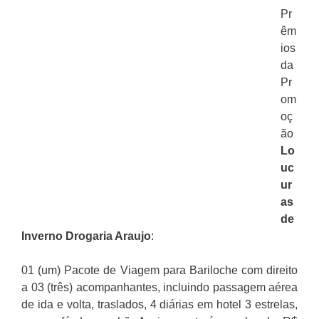
Pr
êm
ios
da
Pr
om
oç
ão
Lo
uc
ur
as
de
Inverno Drogaria Araujo
:
01 (um) Pacote de Viagem para Bariloche com direito
a 03 (três) acompanhantes, incluindo passagem aérea
de ida e volta, traslados, 4 diárias em hotel 3 estrelas,