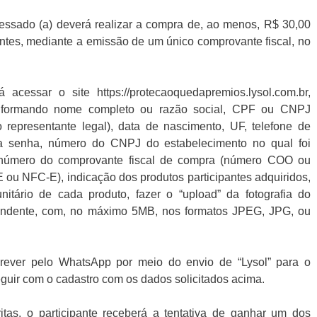
eressado (a) deverá realizar a compra de, ao menos, R$ 30,00
ipantes, mediante a emissão de um único comprovante fiscal, no
cessar o site https://protecaoquedapremios.lysol.com.br,
 informando nome completo ou razão social, CPF ou CNPJ
 representante legal), data de nascimento, UF, telefone de
uma senha, número do CNPJ do estabelecimento no qual foi
 número do comprovante fiscal de compra (número COO ou
u NFC-E), indicação dos produtos participantes adquiridos,
itário de cada produto, fazer o “upload” da fotografia do
pondente, com, no máximo 5MB, nos formatos JPEG, JPG, ou
ever pelo WhatsApp por meio do envio de “Lysol” para o
guir com o cadastro com os dados solicitados acima.
tas, o participante receberá a tentativa de ganhar um dos