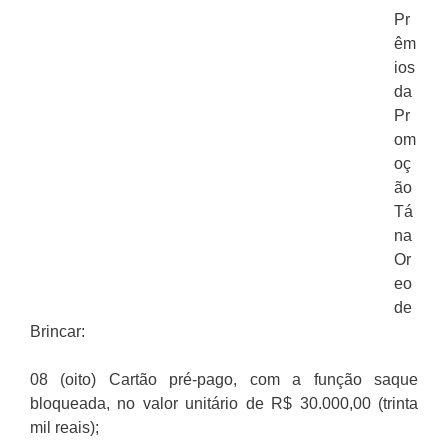
Pr
êm
ios
da
Pr
om
oç
ão
Tá
na
Or
eo
de
Brincar:
08 (oito) Cartão pré-pago, com a função saque
bloqueada, no valor unitário de R$ 30.000,00 (trinta
mil reais);