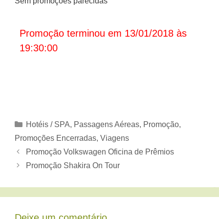
Sem promoções parecidas
Promoção terminou em 13/01/2018 às
19:30:00
Categorias
Hotéis / SPA
,
Passagens Aéreas
,
Promoção
,
Promoções Encerradas
,
Viagens
Promoção Volkswagen Oficina de Prêmios
Promoção Shakira On Tour
Deixe um comentário