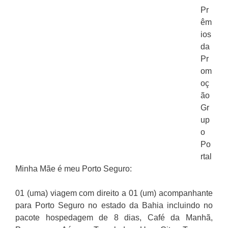
Pr
êm
ios
da
Pr
om
oç
ão
Gr
up
o
Po
rtal
Minha Mãe é meu Porto Seguro:
01 (uma) viagem com direito a 01 (um) acompanhante
para Porto Seguro no estado da Bahia incluindo no
pacote hospedagem de 8 dias, Café da Manhã,