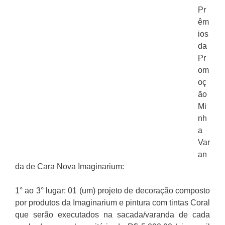
Pr
êm
ios
da
Pr
om
oç
ão
Mi
nh
a
Var
an
da de Cara Nova Imaginarium:
1° ao 3° lugar: 01 (um) projeto de decoração composto
por produtos da Imaginarium e pintura com tintas Coral
que serão executados na sacada/varanda de cada