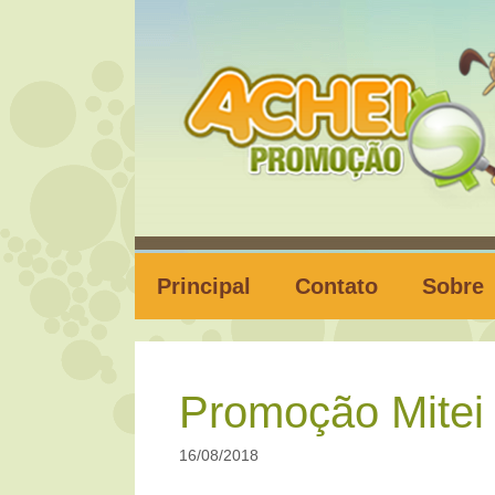
Pular
para
o
conteúdo
Principal
Contato
Sobre
Promoção Mitei
16/08/2018