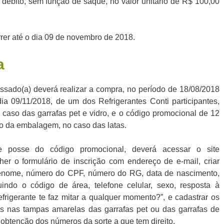
 débito, sem função de saque, no valor unitário de R$ 100,00
rer até o dia 09 de novembro de 2018.
a
essado(a) deverá realizar a compra, no período de 18/08/2018
dia 09/11/2018, de um dos Refrigerantes Conti participantes,
aso das garrafas pet e vidro, e o código promocional de 12
do da embalagem, no caso das latas.
e posse do código promocional, deverá acessar o site
er o formulário de inscrição com endereço de e-mail, criar
enome, número do CPF, número do RG, data de nascimento,
luindo o código de área, telefone celular, sexo, resposta à
frigerante te faz mitar a qualquer momento?”, e cadastrar os
s nas tampas amarelas das garrafas pet ou das garrafas de
 obtenção dos números da sorte a que tem direito.