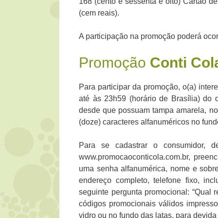
168 (cento e sessenta e oito) Cartão de
(cem reais).
A participação na promoção poderá ocor
Promoção
Conti Col
Para participar da promoção, o(a) inter
até às 23h59 (horário de Brasília) do 
desde que possuam tampa amarela, no c
(doze) caracteres alfanuméricos no fun
Para se cadastrar o consumidor, d
www.promocaoconticola.com.br, preench
uma senha alfanumérica, nome e sobr
endereço completo, telefone fixo, inc
seguinte pergunta promocional: “Qual re
códigos promocionais válidos impresso
vidro ou no fundo das latas, para devida