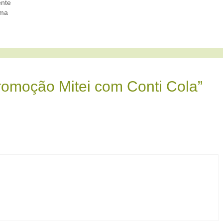
ente
ema
romoção Mitei com Conti Cola”