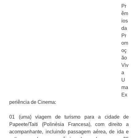
Pr
êm
ios
da
Pr
om
oç
ão
Viv
a
U
ma
Ex
periência de Cinema:
01 (uma) viagem de turismo para a cidade de
Papeete/Taiti (Polinésia Francesa), com direito a
acompanhante, incluindo passagem aérea, de ida e