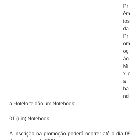
Pr
êm
ios
da
Pr
om
oç
ão
Mi
x e
a
ba
nd
a Hotelo te dão um Notebook:
01 (um) Notebook.
A inscrição na promoção poderá ocorrer até o dia 09