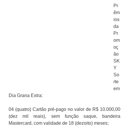
Pr
êm
ios
da
Pr
om
oç
ão
SK
Y
So
rte
em
Dia Grana Extra:
04 (quatro) Cartão pré-pago no valor de R$ 10.000,00
(dez mil reais), sem função saque, bandeira
Mastercard, com validade de 18 (dezoito) meses;